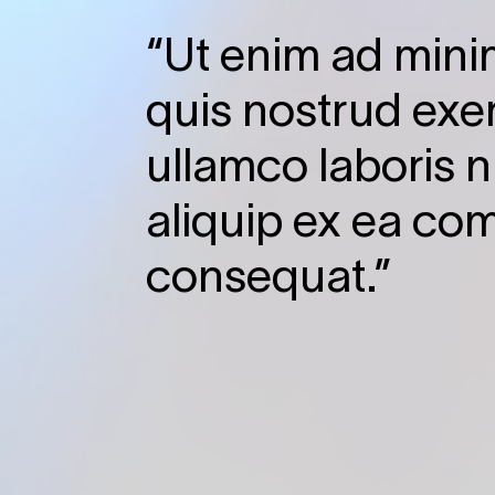
“Ut enim ad mini
quis nostrud exer
ullamco laboris ni
aliquip ex ea c
consequat.”