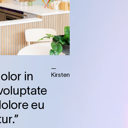
—
olor in
Kirsten
voluptate
dolore eu
ur.”