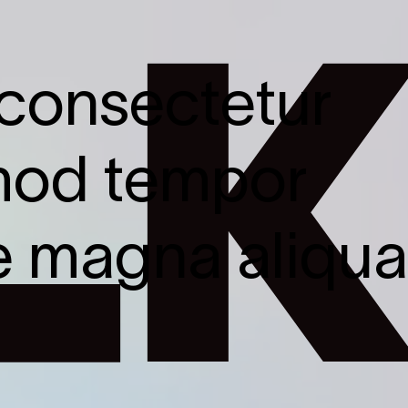
 consectetur
smod tempor
re magna aliqua