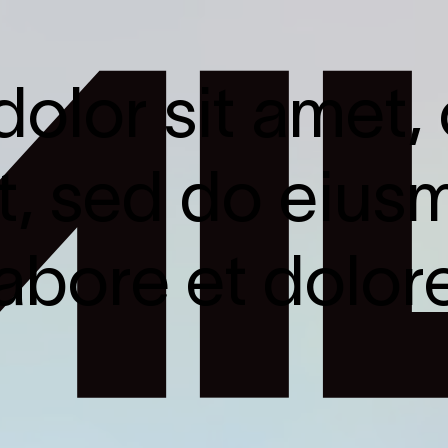
olor sit amet,
lit, sed do eiu
labore et dolo