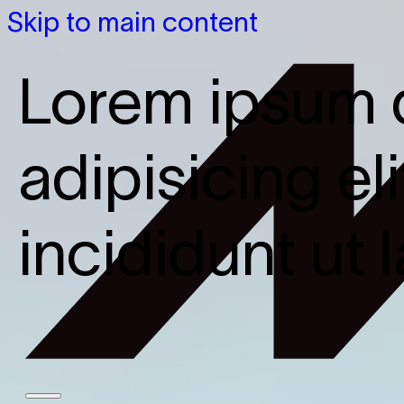
Skip to main content
Lorem ipsum d
adipisicing e
incididunt ut 