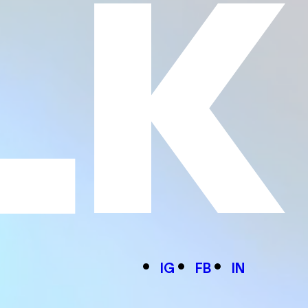
IG
FB
IN