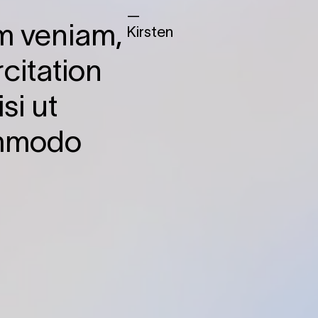
—
m veniam,
Kirsten
citation
si ut
ommodo