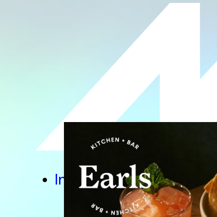
Info
Our Work
Im