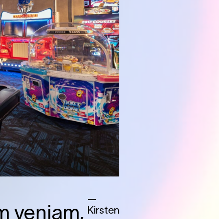
—
m veniam,
Kirsten