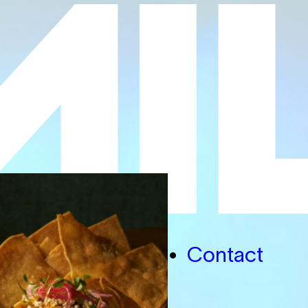
pact
People
Contact